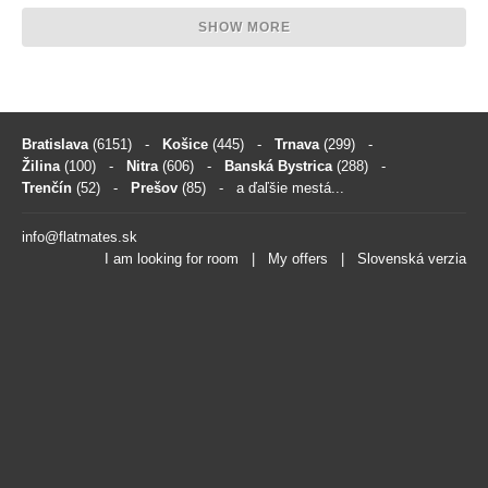
SHOW MORE
Bratislava
(6151)
-
Košice
(445)
-
Trnava
(299)
-
Žilina
(100)
-
Nitra
(606)
-
Banská Bystrica
(288)
-
Trenčín
(52)
-
Prešov
(85)
- a ďaľšie mestá...
info@flatmates.sk
I am looking for room
|
My offers
|
Slovenská verzia