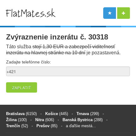
Zvýraznenie inzerátu č. 30318
Táto služba
stojí 1,30 EUR a zabezpečí viditeľnosť
inzerátu na hlavnej stránke na 10 dní
je pozastavená.
Zadajte telefónne číslo:
ZAPLATIŤ
Bratislava
(6150)
-
Košice
(445)
-
Trnava
(299)
-
Žilina
(100)
-
Nitra
(606)
-
Banská Bystrica
(288)
-
Trenčín
(52)
-
Prešov
(85)
- a ďaľšie mestá...