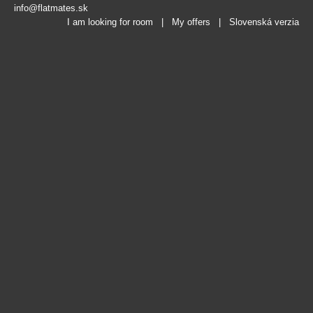
info@flatmates.sk
I am looking for room
|
My offers
|
Slovenská verzia