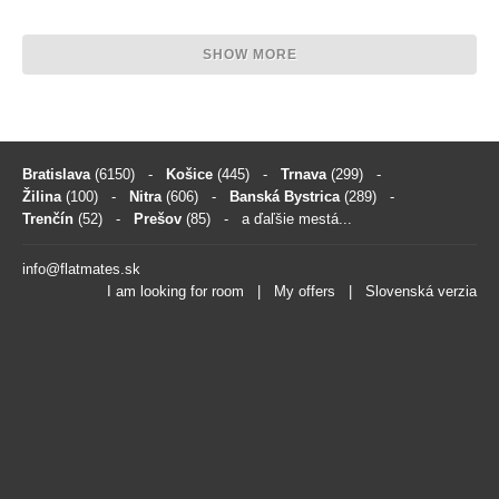
SHOW MORE
Bratislava
(6150)
-
Košice
(445)
-
Trnava
(299)
-
Žilina
(100)
-
Nitra
(606)
-
Banská Bystrica
(289)
-
Trenčín
(52)
-
Prešov
(85)
- a ďaľšie mestá...
info@flatmates.sk
I am looking for room
|
My offers
|
Slovenská verzia