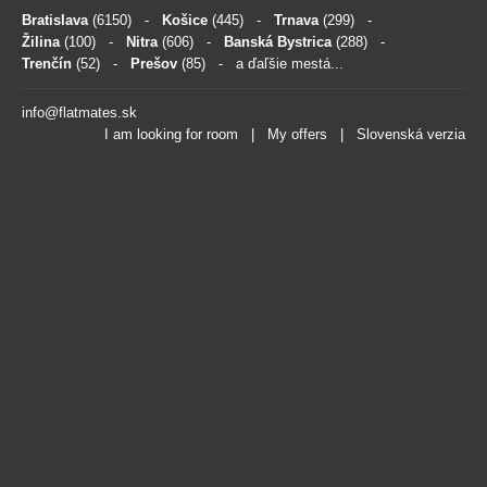
Bratislava
(6150)
-
Košice
(445)
-
Trnava
(299)
-
Žilina
(100)
-
Nitra
(606)
-
Banská Bystrica
(288)
-
Trenčín
(52)
-
Prešov
(85)
- a ďaľšie mestá...
info@flatmates.sk
I am looking for room
|
My offers
|
Slovenská verzia