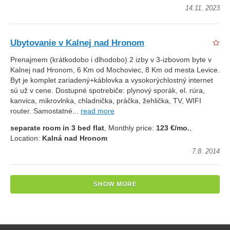
14.11. 2023
Ubytovanie v Kalnej nad Hronom
Prenajmem (krátkodobo i dlhodobo) 2 izby v 3-izbovom byte v
Kalnej nad Hronom, 6 Km od Mochoviec, 8 Km od mesta Levice.
Byt je komplet zariadený+káblovka a vysokorýchlostný internet
sú už v cene. Dostupné spotrebiče: plynový sporák, el. rúra,
kanvica, mikrovlnka, chladnička, práčka, žehlička, TV, WIFI
router. Samostatné...
read more
separate room in 3 bed flat
, Monthly price:
123 €/mo.
,
Location:
Kalná nad Hronom
7.8. 2014
SHOW MORE