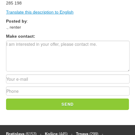
285 198
Translate this description to English
Posted by
:
., renter
Make contact:
SEND
Bratislava
(6153)
-
Košice
(445)
-
Trnava
(299)
-