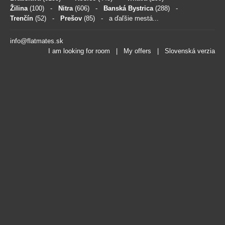
Žilina
(100)
-
Nitra
(606)
-
Banská Bystrica
(288)
-
Trenčín
(52)
-
Prešov
(85)
- a ďaľšie mestá...
info@flatmates.sk
I am looking for room
|
My offers
|
Slovenská verzia