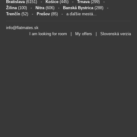
Bratislava
(6151)
-
Košice
(445)
-
Trnava
(299)
-
Žilina
(100)
-
Nitra
(606)
-
Banská Bystrica
(288)
-
Trenčín
(52)
-
Prešov
(85)
- a ďaľšie mestá...
info@flatmates.sk
I am looking for room
|
My offers
|
Slovenská verzia