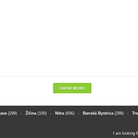
SHOW MORE
nava
(299)
-
Žilina
(100)
-
Nitra
(606)
-
Banská Bystrica
(288)
-
Tr
I am looking 