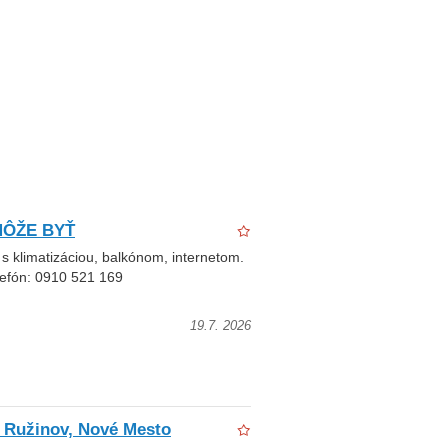
K MÔŽE BYŤ
s klimatizáciou, balkónom, internetom.
lefón: 0910 521 169
19.7. 2026
i Ružinov, Nové Mesto