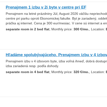
Prenajmem 1 izbu v 2i byte v centre pri EF
Prenajmem na letné prázdniny Júl, August 2026 väčšiu nepriechod
centre pri parku oproti Ekonomickej fakulte. Byt je zariadený, odd
práčka aj internet. Cena je 300 eur/mesiac. V cene sú internet a en
separate room in 2 bed flat
, Monthly price:
300 €/mo.
, Location:
Hľadáme spolubývajúceho. Prenajmem izbu v 4 izbo
Prenajmem izbu v 4 izbovom byte, izba voľná ihneď, dobrá dostupno
izba zariadená resp. podľa dohody.
separate room in 4 bed flat
, Monthly price:
320 €/mo.
, Location: