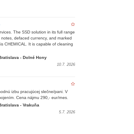
ces. The SSD solution in its full range
k notes, defaced currency, and marked
his CHEMICAL. It is capable of cleaning
Bratislava - Dolné Hony
10.7. 2026
odnú izbu pracujúcej slečne/pani. V
ipojením. Cena nájmu 290,- eur/mes.
Bratislava - Vrakuňa
5.7. 2026