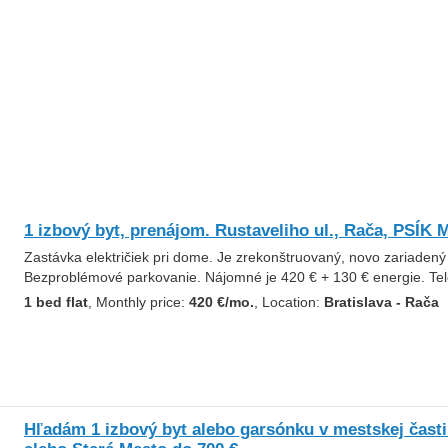
1 izbový byt, prenájom. Rustaveliho ul., Rača, PSÍ
Zastávka električiek pri dome. Je zrekonštruovaný, novo zariadený 
Bezproblémové parkovanie. Nájomné je 420 € + 130 € energie. Te
1 bed flat
, Monthly price:
420 €/mo.
, Location:
Bratislava - Rača
Hľadám 1 izbový byt alebo garsónku v mestskej čast