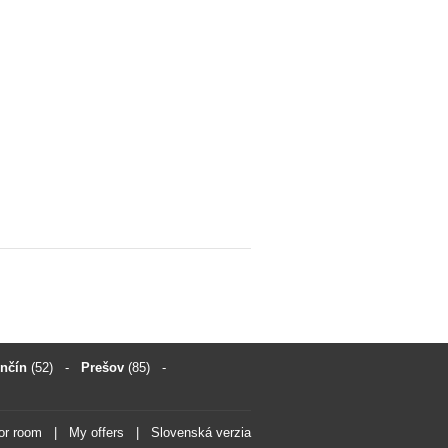
enčín
(52)
-
Prešov
(85)
-
for room
|
My offers
|
Slovenská verzia