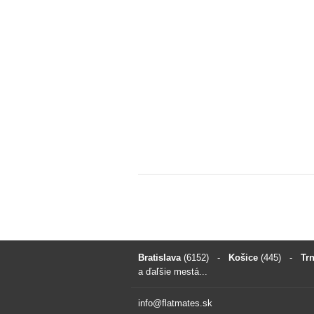
Bratislava
(6152)
-
Košice
(445)
-
Tr
a ďaľšie mestá...
info@flatmates.sk