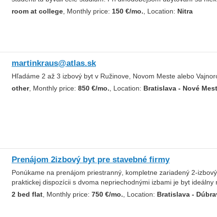
room at college
, Monthly price:
150 €/mo.
, Location:
Nitra
martinkraus@atlas.sk
Hľadáme 2 až 3 izbový byt v Ružinove, Novom Meste alebo Vajnor
other
, Monthly price:
850 €/mo.
, Location:
Bratislava - Nové Mes
Prenájom 2izbový byt pre stavebné firmy
Ponúkame na prenájom priestranný, kompletne zariadený 2-izbový 
praktickej dispozícii s dvoma nepriechodnými izbami je byt ideálny
2 bed flat
, Monthly price:
750 €/mo.
, Location:
Bratislava - Dúbr