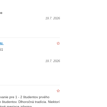
to
19.7. 2026
u.
51
19.7. 2026
anie pre 1 - 2 študentov prvého
h študentov. Dlhoročná tradícia. Niektorí
ektoré mesiace zdarma.