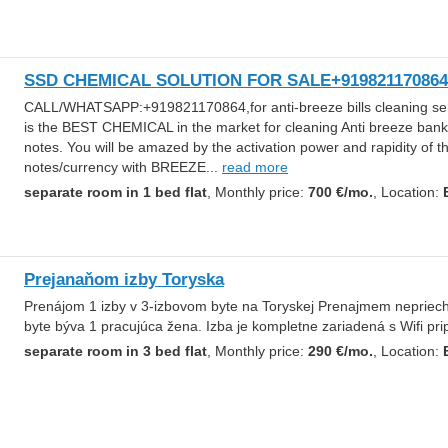
SSD CHEMICAL SOLUTION FOR SALE+919821170864
CALL/WHATSAPP:+919821170864,for anti-breeze bills cleaning servi
is the BEST CHEMICAL in the market for cleaning Anti breeze ban
notes. You will be amazed by the activation power and rapidity of t
notes/currency with BREEZE...
read more
separate room in 1 bed flat
, Monthly price:
700 €/mo.
, Location:
Prejanaňom izby Toryska
Prenájom 1 izby v 3-izbovom byte na Toryskej Prenajmem nepriech
byte býva 1 pracujúca žena. Izba je kompletne zariadená s Wifi pr
separate room in 3 bed flat
, Monthly price:
290 €/mo.
, Location: