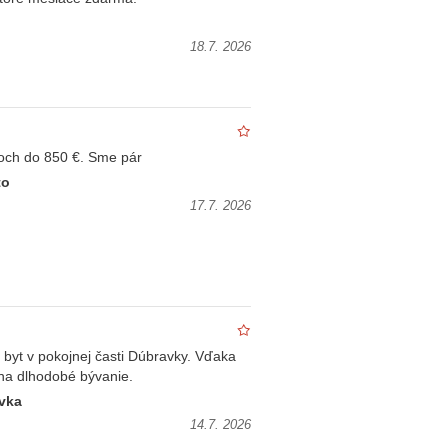
18.7. 2026
och do 850 €. Sme pár
to
17.7. 2026
byt v pokojnej časti Dúbravky. Vďaka
 na dlhodobé bývanie.
avka
14.7. 2026