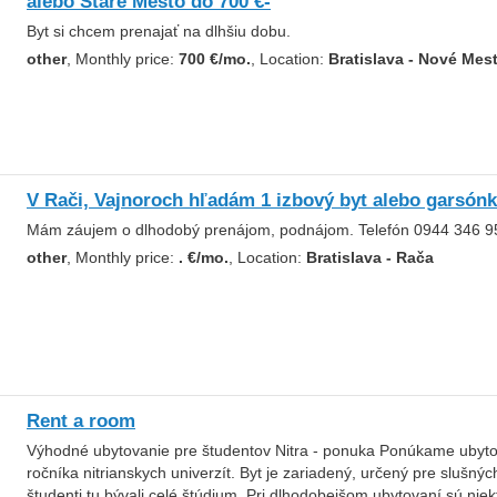
alebo Staré Mesto do 700 €-
Byt si chcem prenajať na dlhšiu dobu.
other
, Monthly price:
700 €/mo.
, Location:
Bratislava - Nové Mes
V Rači, Vajnoroch hľadám 1 izbový byt alebo garsónk
Mám záujem o dlhodobý prenájom, podnájom. Telefón 0944 346 9
other
, Monthly price:
. €/mo.
, Location:
Bratislava - Rača
Rent a room
Výhodné ubytovanie pre študentov Nitra - ponuka Ponúkame ubytov
ročníka nitrianskych univerzít. Byt je zariadený, určený pre slušnýc
študenti tu bývali celé štúdium. Pri dlhodobejšom ubytovaní sú ni