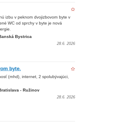
nú izbu v peknom dvojizbovom byte v
elené WC od sprchy v byte je nová
ergie.
Banská Bystrica
28.6. 2026
vom byte.
sť (mhd), internet, 2 spolubývajúci,
Bratislava - Ružinov
28.6. 2026